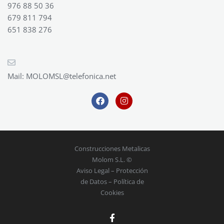
976 88 50 36
679 811 794
651 838 276
Mail:
MOLOMSL@telefonica.net
Construcciones Metalicas
Molom S.L. ©
Aviso Legal
–
Protección
de Datos
–
Política de
Cookies