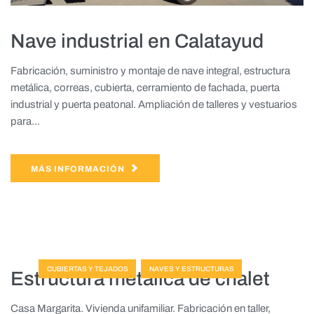
Nave industrial en Calatayud
Fabricación, suministro y montaje de nave integral, estructura
metálica, correas, cubierta, cerramiento de fachada, puerta
industrial y puerta peatonal. Ampliación de talleres y vestuarios
para...
MÁS INFORMACIÓN
CUBIERTAS Y TEJADOS
NAVES Y ESTRUCTURAS
Estructura metálica de chalet
Casa Margarita. Vivienda unifamiliar. Fabricación en taller,