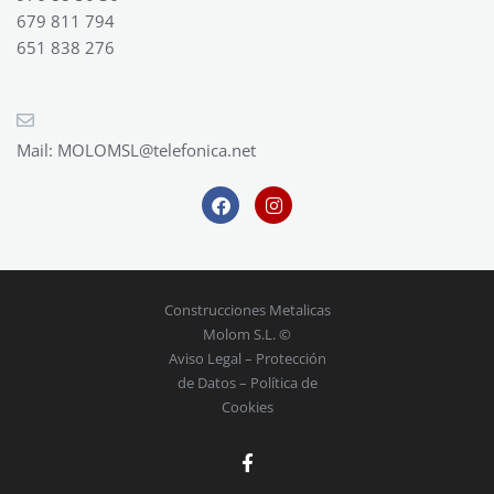
679 811 794
651 838 276
Mail:
MOLOMSL@telefonica.net
Construcciones Metalicas
Molom S.L. ©
Aviso Legal
–
Protección
de Datos
–
Política de
Cookies