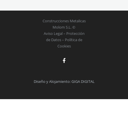
Construcciones Metalicas
Molom S.L. ©
Aviso Legal
–
Protección
de Datos
–
Política de
Cookies
Diseño y Alojamiento: GIGA DIGITAL