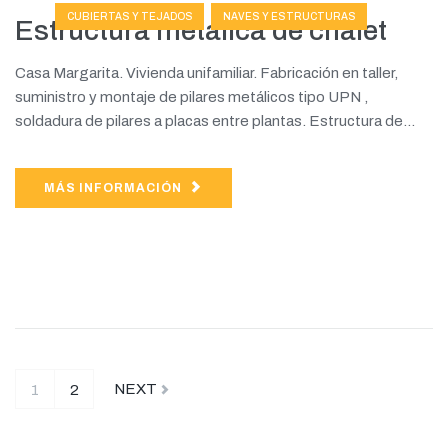
CUBIERTAS Y TEJADOS
NAVES Y ESTRUCTURAS
Estructura metálica de chalet
Casa Margarita. Vivienda unifamiliar. Fabricación en taller,
suministro y montaje de pilares metálicos tipo UPN ,
soldadura de pilares a placas entre plantas. Estructura de...
MÁS INFORMACIÓN
NEXT
1
2